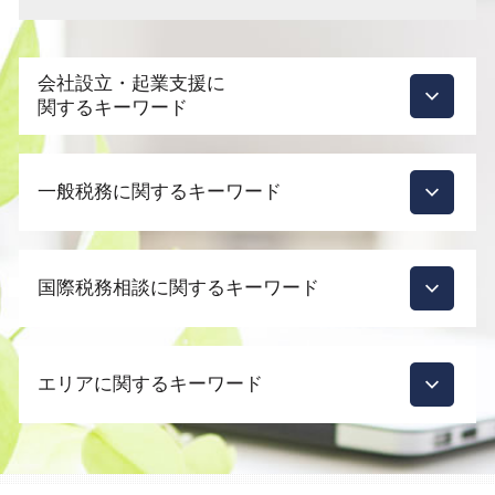
会社設立・起業支援に
関するキーワード
起業支援 必要性
一般税務に関するキーワード
会社設立 必要なもの
会社設立 届出
会社設立 運転資金
顧問契約 税理士
会社設立 メリット 税理士
国際税務相談に関するキーワード
相続対策
会社設立 その後
税務調査
会社設立 資本金
税務調査 時期 法人
輸出免税 必要書類
会社設立 支援
税理士 顧問契約 変更
エリアに関するキーワード
国際税務 相談
起業 補助金
税理士 変更
外国 税額 控除 法人 税
会社設立 相談
税務調査 依頼
租税条約 還付請求
起業支援 ビジネスモデル
新宿区 節税対策
節税 相談 どこに
国際税務 事前準備
起業支援 サポート
目黒区 会社設立
節税対策 法人化