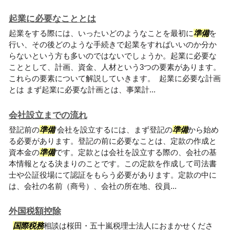
起業に必要なこととは
起業をする際には、いったいどのようなことを最初に
準備
を
行い、その後どのような手続きで起業をすればいいのか分か
らないという方も多いのではないでしょうか。起業に必要な
こととして、計画、資金、人材という3つの要素があります。
これらの要素について解説していきます。 起業に必要な計画
とは まず起業に必要な計画とは、事業計...
会社設立までの流れ
登記前の
準備
会社を設立するには、まず登記の
準備
から始め
る必要があります。登記の前に必要なことは、定款の作成と
資本金の
準備
です。定款とは会社を設立する際の、会社の基
本情報となる決まりのことです。この定款を作成して司法書
士や公証役場にて認証をもらう必要があります。定款の中に
は、会社の名前（商号）、会社の所在地、役員...
外国税額控除
国際税務
相談は桜田・五十嵐税理士法人におまかせくださ