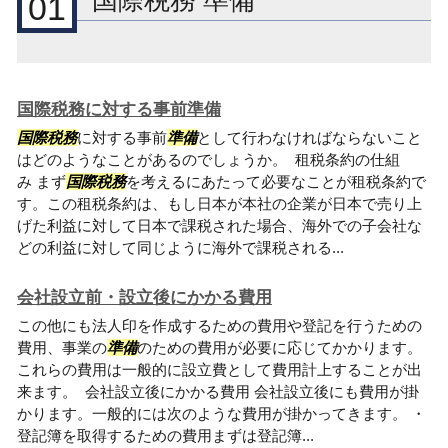
国際税務 準備
01
国際税務に対する事前準備
国際税務
に対する事前
準備
として行わなければならないこと
はどのようなことがあるのでしょうか。 租税条約の仕組
み まず
国際税務
を考えるにあたって必要なことが租税条約で
す。この租税条約は、もし日本が本社の企業が日本で売り上
げた利益に対して日本で課税された場合、海外での子会社な
どの利益に対して同じように海外で課税される...
会社設立前・設立後にかかる費用
この他にも法人印を作成するための費用や登記を行うための
費用、事業の
準備
のための費用が必要に応じてかかります。
これらの費用は一般的に設立費として費用計上することが出
来ます。 会社設立後にかかる費用 会社設立後にも費用が掛
かります。一般的には次のような費用が掛かってきます。 ・
登記簿を取得するための費用まずは登記簿...