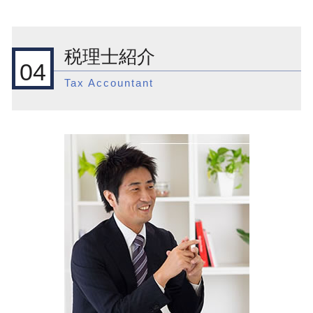
国際税務 アメリカ
起業支援 税理士
新宿区 顧問税理士
税務調査 法人
租税条約 地方税
役員報酬 決め方
渋谷区 節税対策
税理士 顧問契約 メリット
国際税務 相続税
法人化 タイミング
新宿区 会社設立後 支援
法人税 申告期限
税理士紹介
外国子会社合算税制 改正
会社設立 合同会社
目黒区 節税対策
税務調査 何年分
04
国際税務 問題点
会社設立 税理士 費用
目黒区 会社設立後 支援
相続 誰に相談
Tax Accountant
国際税務 移転価格税制
会社設立 創業融資
新宿区 会社設立前 流れ
税務調査 分類
国際税務 準備
起業支援
渋谷区 起業支援
相続 登録免許税
外国子会社合算税制 個人
会社設立 どこで
新宿区 国際税務 税制
会計 税務顧問
国際税務 租税回避
品川区 相続対策
節税対策 法人 不動産
国際税務 メリット
新宿区 一般税務
法人税 赤字の場合
国際税務 租税条約
目黒区 相続対策
節税対策 法人税
国際税務 組織再編
渋谷区 国際税務 事前準備
みなし 外国 税額 控除
渋谷区 顧問税理士
外国子会社合算税制
目黒区 顧問税理士
相続税 海外
品川区 節税対策
渋谷区 相続対策
目黒区 会社設立前 流れ
渋谷区 会社設立