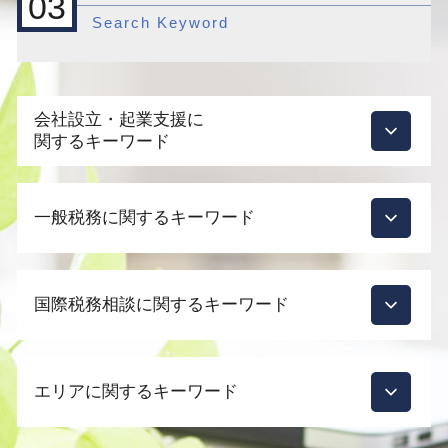
03
Search Keyword
会社設立・起業支援に
関するキーワード
会社設立 必要なこと
一般税務に関するキーワード
起業 補助金
自宅 事務所 経費
会社設立 合同会社 費用
税理士 顧問契約 メリット
資本金 1000万
国際税務相談に関するキーワード
相続 誰に相談
起業支援
税務調査 時期 個人
青色申告承認申請書 法人
決算 赤字
外国子会社合算税制 租税特別措置法
起業支援 種類
相続 登記
エリアに関するキーワード
国際税務 事前準備
起業支援 スタートアップ
税務会計
租税条約
融資 事業計画書
法人税 赤字の場合
外国税額控除
会社設立 支援