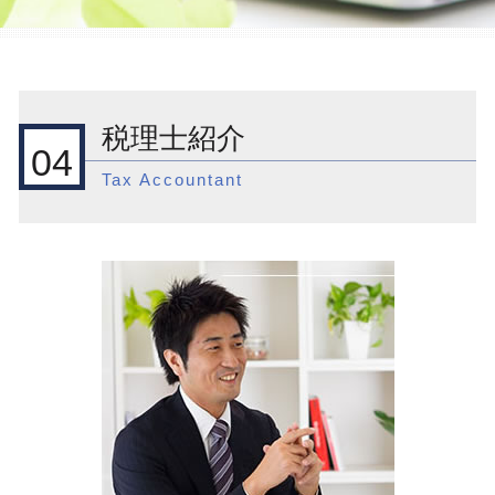
新宿区 会社設立前 流れ
節税対策 法人 不動産
国際税務
個人事業主 法人化
品川区 国際税務 事前準備
相続 税理士 費用
国際税務 相続税
会社設立 メリット
渋谷区 税務調査
相続 税金対策
外国 税額 控除 ふるさと 納税
法人化 タイミング
新宿区 国際税務 事前準備
税務調査 いくらから
国際税務 相談
決算月 決め方
新宿区 会社設立後 支援
法人税 申告期限
税理士紹介
外国子会社合算税制とは
会社設立 合名会社
渋谷区 会社設立
税務調査 依頼
04
外国子会社合算税制
会社設立 助成金
新宿区 顧問税理士
税務調査 税理士
Tax Accountant
外国子会社 配当 益金不算入
会社設立 依頼
新宿区 節税対策
節税対策 法人 投資
外国子会社合算税制 外国税額控除
起業支援 サポート
品川区 会社設立前 流れ
税務調査 分類
外国子会社合算税制 租税負担割合 税額控
会社設立後 費用
目黒区 国際税務 事前準備
節税対策 法人 中小企業
除
品川区 会社設立後 支援
税務調査 確率
海外 送金 贈与税
目黒区 顧問税理士
税理士 相続税 相談
国際税務 相談 個人
新宿区 一般税務
相続 土地 評価
国際税務 租税回避
新宿区 国際税務相談
国際税務 外国税額控除
目黒区 会社設立後 支援
外国子会社合算税制 移転価格税制
品川区 節税対策
外国子会社合算税制 適用対象金額
品川区 一般税務
国際税務 アメリカ
渋谷区 起業支援