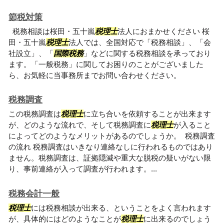
節税対策
税務相談は桜田・五十嵐
税理士
法人におまかせください 桜
田・五十嵐
税理士
法人では、全国対応で「税務相談」、「会
社設立」、「
国際税務
」などに関する税務相談を承っており
ます。「一般税務」に関してお困りのことがございました
ら、お気軽に当事務所までお問い合わせください。
税務調査
この税務調査は
税理士
に立ち合いを依頼することが出来ます
が、どのような流れで、そして税務調査に
税理士
が入ること
によってどのようなメリットがあるのでしょうか。 税務調査
の流れ 税務調査はいきなり連絡なしに行われるものではあり
ません。税務調査は、証拠隠滅や重大な脱税の疑いがない限
り、事前連絡が入って調査が行われます。...
税務会計一般
税理士
には税務相談が出来る、ということをよく言われます
が、具体的にはどのようなことが
税理士
に出来るのでしょう