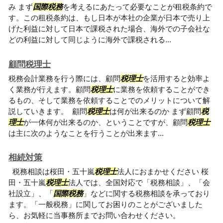
み まず
国際税務
を考えるにあたって必要なことが租税条約で
す。この租税条約は、もし日本が本社の企業が日本で売り上
げた利益に対して日本で課税された場合、海外での子会社な
どの利益に対して同じように海外で課税される...
顧問税理士
税務会計業務を行う際には、顧問
税理士
を活用すると効率よ
く業務が行えます。顧問
税理士
に業務を依頼することができ
るもの、そして業務を依頼することでのメリットについて解
説していきます。 顧問
税理士
は何が出来るのか まず顧問
税
理士
が一体何が出来るのか、ということですが、顧問
税理士
は主に次のようなことを行うことが出来ます...
相続対策
税務相談は桜田・五十嵐
税理士
法人におまかせください 桜
田・五十嵐
税理士
法人では、全国対応で「税務相談」、「会
社設立」、「
国際税務
」などに関する税務相談を承っており
ます。「一般税務」に関してお困りのことがございました
ら、お気軽に当事務所までお問い合わせください。