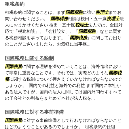
租税条約
租税条約に関することは、まず
国際税務
に強い
税理士
までお
問い合わせください。
国際税務
相談は桜田・五十嵐
税理士
法
人におまかせください 桜田・五十嵐
税理士
法人では、全国対
応で「税務相談」、「会社設立」、「
国際税務
」などに関す
る税務相談を承っております。「
国際税務
」に関してお困り
のことがございましたら、お気軽に当事務...
国際税務に関する税制
国際税務
に関する理解を深めていくことは、海外進出におい
て非常に重要なことです。それでは、実際どのような
国際税
務
に関する税制について押さえていかなければならないので
しょうか。 国内での利益と海外での利益 まず国内に本社が
ある法人ですが、国内の法人に関しては国内外問わずすべて
の子会社との利益をまとめて本社が法人税を...
国際税務に対する事前準備
国際税務
に対する事前準備として行わなければならないこと
はどのようなことがあるのでしょうか。 租税条約の仕組