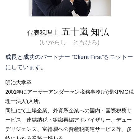
品川区 会社設立
目黒区 会社設立前 流れ
五十嵐 知弘
代表税理士
(いがらし ともひろ)
成長と成功のパートナー ”Client First”をモットー
にしています。
明治大学卒
2001年にアーサーアンダーセン税務事務所(現KPMG税
理士法人)入所。
同社にて上場企業、外資系企業への国内・国際税務サ
ービス、連結納税・組織再編アドバイザリー、デュー
デリジェンス、富裕層への資産税関連サービス等、多
岐にわたる業務に携わる。