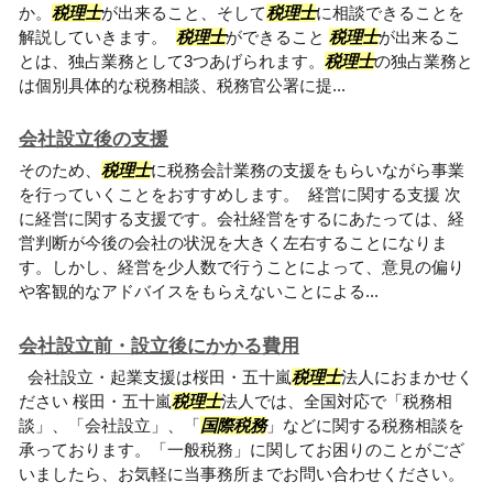
か。
税理士
が出来ること、そして
税理士
に相談できることを
解説していきます。
税理士
ができること
税理士
が出来るこ
とは、独占業務として3つあげられます。
税理士
の独占業務と
は個別具体的な税務相談、税務官公署に提...
会社設立後の支援
そのため、
税理士
に税務会計業務の支援をもらいながら事業
を行っていくことをおすすめします。 経営に関する支援 次
に経営に関する支援です。会社経営をするにあたっては、経
営判断が今後の会社の状況を大きく左右することになりま
す。しかし、経営を少人数で行うことによって、意見の偏り
や客観的なアドバイスをもらえないことによる...
会社設立前・設立後にかかる費用
会社設立・起業支援は桜田・五十嵐
税理士
法人におまかせく
ださい 桜田・五十嵐
税理士
法人では、全国対応で「税務相
談」、「会社設立」、「
国際税務
」などに関する税務相談を
承っております。「一般税務」に関してお困りのことがござ
いましたら、お気軽に当事務所までお問い合わせください。