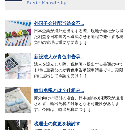
Basic Knowledge
外国子会社配当益金不...
日本企業が海外進出をする際、現地子会社から得
た利益を日本国内へ還流させる過程で発生する税
負担の管理は重要な要素 […]
新設法人が青色申告承...
法人を設立した際、税務署へ提出する書類の中で
も特に重要なのが青色申告承認申請書です。期限
内に提出して承認を受け […]
輸出免税とは？仕組み...
海外向けの取引の場合、日本国内の消費税が適用
されず、輸出免税の対象となる可能性がありま
す。今回は、輸出免税につ […]
税理士の変更を検討す...