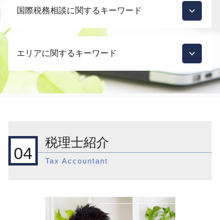
起業支援 補助金
国際税務相談に関するキーワード
税務調査 確率
会社設立 必要なもの
節税対策 法人 投資
個人事業主 法人成り
相続 土地 評価
国際税務 相談 個人
会社設立 相談先
節税対策
エリアに関するキーワード
国際税務 移転価格税制
会社設立 助成金
相続 税金対策
外国子会社 配当 益金不算入
役員報酬 決め方
税務調査 税理士
外国子会社合算税制 租税負担割合 計算方
起業支援 資金
目黒区 相続対策
税務調査 税理士 立会
法
法人化 タイミング
目黒区 税務調査
節税対策 法人 保険
国際税務 税制
起業支援 サポート
新宿区 会社設立前 流れ
税理士 顧問契約 メリット
国際税務 組織再編
会社設立 必要書類
品川区 節税対策
相続税 税務調査 何年分
国際税務 外国税額控除
会社設立 創業融資
渋谷区 国際税務 税制
税務調査 いつ来る 個人
税理士紹介
外国子会社合算税制 計算方法
起業支援 助成金
新宿区 顧問税理士
相続 誰に相談
04
国際税務 アメリカ
起業支援
品川区 会社設立前 流れ
税務調査
Tax Accountant
輸出免税 必要書類
起業支援 市場
新宿区 国際税務 税制
税務調査 時期 相続
租税条約 還付請求
会社設立 費用
渋谷区 税務調査
節税対策 法人 車
外国子会社合算税制 租税特別措置法
会社設立 株式会社
品川区 国際税務 事前準備
節税対策 法人化
相続税 海外
品川区 一般税務
節税 相談 どこに
外国子会社合算税制