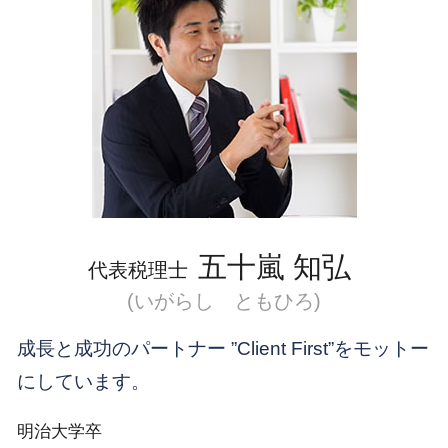
品川区 会社設立後 支援
顧問契約 税理士
国際税務 相談
渋谷区 相続対策
相続 土地
外国 株式 控除
渋谷区 国際税務相談
外国子会社合算税制 個人
品川区 国際税務 税制
国際税務 租税条約
新宿区 会社設立
外国 税額 控除 法人 税
渋谷区 会社設立前 流れ
国際税務 事前準備
新宿区 税務調査
目黒区 節税対策
目黒区 会社設立前 流れ
五十嵐 知弘
代表税理士
(いがらし ともひろ)
成長と成功のパートナー ”Client First”をモットー
にしています。
明治大学卒