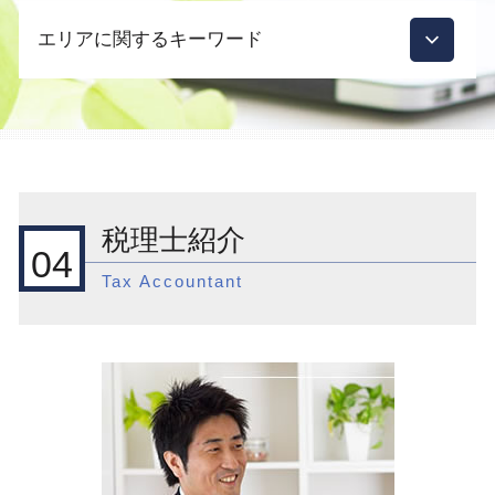
相続税 税務調査 何年分
国際税務 節税
会社設立 合名会社
税理士 相続税 相談
エリアに関するキーワード
外国子会社合算税制
会社設立 どこで
節税対策 法人化
外国 税額 控除 制度
会社設立 費用
税理士 顧問契約 範囲
外国 税額 控除 ふるさと 納税
起業支援 種類
新宿区 相続対策
税務調査 依頼
外国子会社合算税制 外国税額控除
会社設立 メリット 税理士
渋谷区 国際税務相談
顧問契約 税理士
外国 税額 控除 法人 税
会社設立 届出
目黒区 節税対策
節税対策 法人 車
外国子会社 配当 益金不算入
会社設立 必要なこと
渋谷区 節税対策
税務調査 時期 法人
国際税務 事前準備
起業支援 助成金
目黒区 会社設立後 支援
税務調査 確率
税理士紹介
外国 株式 控除
会社設立 相談
目黒区 顧問税理士
相続 誰に相談
04
みなし 外国 税額 控除
会社設立 費用 相場
品川区 顧問税理士
法人税 申告期限
Tax Accountant
国際税務 租税条約
会社設立 方法
品川区 会社設立
節税 相談
国際税務 アドバイス
会社設立後 やること
渋谷区 会社設立後 支援
法人税 赤字の場合
租税条約
資本金 1000万
目黒区 国際税務 事前準備
顧問税理士
国際税務 組織再編
品川区 起業支援
節税対策 法人 保険
外国税額控除 わかりやすく
渋谷区 一般税務
相続 登録免許税
国際税務 相談 個人
品川区 国際税務 税制
相続 税金対策
外国子会社合算税制 適用対象金額
品川区 税務調査
外国子会社合算税制 租税負担割合 税額控