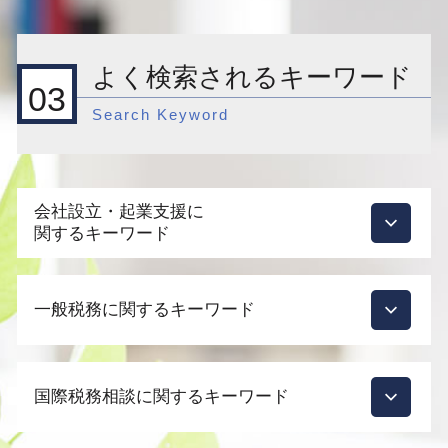
よく検索されるキーワード
03
Search Keyword
会社設立・起業支援に
関するキーワード
会社設立 メリット 節税
一般税務に関するキーワード
個人事業主 法人化
会社設立 合同会社 流れ
起業支援 サポート
税務調査 時期
会社設立 その後
国際税務相談に関するキーワード
税務顧問 税理士
会社設立後 費用
相続 土地 評価
会社設立 株式会社