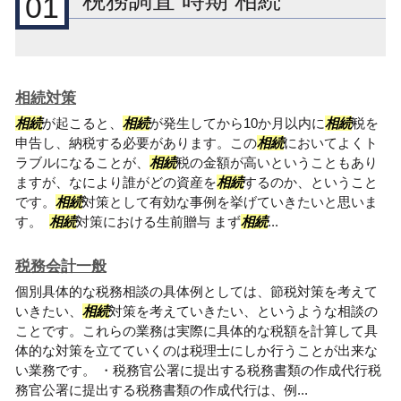
税務調査 時期 相続
01
相続対策
相続
が起こると、
相続
が発生してから10か月以内に
相続
税を
申告し、納税する必要があります。この
相続
においてよくト
ラブルになることが、
相続
税の金額が高いということもあり
ますが、なにより誰がどの資産を
相続
するのか、ということ
です。
相続
対策として有効な事例を挙げていきたいと思いま
す。
相続
対策における生前贈与 まず
相続
...
税務会計一般
個別具体的な税務相談の具体例としては、節税対策を考えて
いきたい、
相続
対策を考えていきたい、というような相談の
ことです。これらの業務は実際に具体的な税額を計算して具
体的な対策を立てていくのは税理士にしか行うことが出来な
い業務です。 ・税務官公署に提出する税務書類の作成代行税
務官公署に提出する税務書類の作成代行は、例...