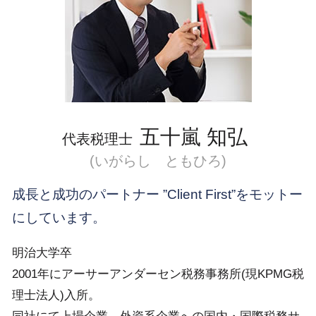
新宿区 税務調査
除
渋谷区 国際税務 事前準備
国際税務
品川区 相続対策
租税条約 届出 英語
渋谷区 国際税務 税制
目黒区 会社設立
目黒区 起業支援
五十嵐 知弘
代表税理士
(いがらし ともひろ)
成長と成功のパートナー ”Client First”をモットー
にしています。
明治大学卒
2001年にアーサーアンダーセン税務事務所(現KPMG税
理士法人)入所。