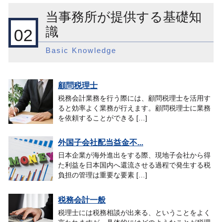
当事務所が提供する基礎知
識
02
Basic Knowledge
顧問税理士
税務会計業務を行う際には、顧問税理士を活用す
ると効率よく業務が行えます。顧問税理士に業務
を依頼することができる […]
外国子会社配当益金不...
日本企業が海外進出をする際、現地子会社から得
た利益を日本国内へ還流させる過程で発生する税
負担の管理は重要な要素 […]
税務会計一般
税理士には税務相談が出来る、ということをよく