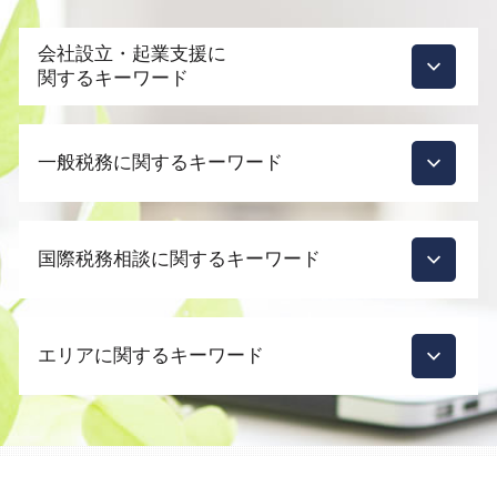
会社設立・起業支援に
関するキーワード
会社設立 合同会社 流れ
一般税務に関するキーワード
会社設立 税理士 費用
会社設立 手続き
会社設立 費用
節税対策 法人 車
会社設立後 費用
国際税務相談に関するキーワード
税務調査 いくらから
合同会社 設立
税務調査 何年分
会社設立 メリット 税理士
税務調査 依頼
外国子会社合算税制 租税負担割合 計算方
会社設立 費用 相場
税務調査 時期
エリアに関するキーワード
法
起業支援 補助金
税務調査 法人
外国税額控除 わかりやすく
会社設立 どこで
顧問契約 税理士
外国子会社 配当 益金不算入
会社設立 必要なもの
品川区 国際税務相談
節税対策 法人税
国際税務 メリット
自宅 事務所 経費
目黒区 国際税務相談
税理士 変更
外国税額控除
起業支援 税理士
渋谷区 会社設立
相続 税理士 費用