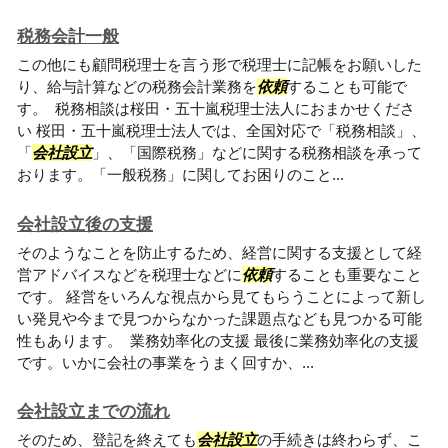
税務会計一般
この他にも顧問税理士を言う形で税理士に記帳をお願いした
り、給与計算などの税務会計業務を
依頼
することも可能で
す。 税務相談は桜田・五十嵐税理士法人におまかせくださ
い 桜田・五十嵐税理士法人では、全国対応で「税務相談」、
「
会社設立
」、「国際税務」などに関する税務相談を承って
おります。「一般税務」に関してお困りのこと...
会社設立後の支援
そのようなことを防止するため、経営に関する支援として経
営アドバイスなどを税理士などに
依頼
することも重要なこと
です。 経営をいろんな視点から見てもらうことによって新し
い発見や今まで見つからなかった課題点なども見つかる可能
性もあります。 業務効率化の支援 最後に業務効率化の支援
です。いかに会社の事業をうまく回すか、...
会社設立までの流れ
そのため、登記を終えても
会社設立
の手続きは終わらず、こ