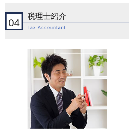
国際税務 準備
決算月 決め方
新宿区 一般税務
相続税 税務調査 何年分
外国税額控除とは
会社設立 合同会社 株式会社
新宿区 会社設立前 流れ
節税対策 法人 投資
税理士紹介
外国子会社合算税制 租税特別措置法
役員報酬 決め方
品川区 一般税務
節税対策
04
国際税務 相談
法人化 タイミング
目黒区 税務調査
会計 税務顧問
Tax Accountant
外国子会社合算税制 租税負担割合
起業支援 サポート
品川区 税務調査
相続対策
国際税務 租税条約
会社設立 メリット
新宿区 起業支援
節税対策 法人 保険
外国子会社合算税制 移転価格税制
会社設立後 やること
目黒区 会社設立後 支援
相続 登記
相続税 海外
渋谷区 顧問税理士
相続 土地
国際税務 税理士
新宿区 節税対策
相続 税金対策
国際税務 相談 個人
新宿区 相続対策
税務調査 税理士
国際税務 事前準備
目黒区 国際税務 税制
海外 送金 贈与税
渋谷区 一般税務
租税条約
新宿区 会社設立
外国 税額 控除 ふるさと 納税
目黒区 相続対策
外国子会社合算税制 外税控除
渋谷区 起業支援
渋谷区 国際税務相談
品川区 会社設立