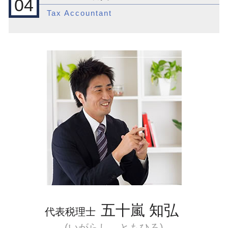
04
国際税務 相続税
起業支援 種類
品川区 国際税務 事前準備
税務調査 何年分
Tax Accountant
国際税務 アメリカ
会社設立 流れ
新宿区 顧問税理士
節税対策 法人 不動産
国際税務 相談
会社設立 メリット 税務
目黒区 会社設立前 流れ
相続 土地
国際税務 税制
会社設立 運転資金
品川区 一般税務
税理士 変更
外国税額控除とは
目黒区 相続対策
相続 税金対策
外国子会社合算税制 外国税額控除
渋谷区 起業支援
節税対策
外国税額控除
目黒区 顧問税理士
税務調査 時期 法人
外国 税額 控除 ふるさと 納税
品川区 会社設立
外国子会社合算税制 計算方法
品川区 顧問税理士
国際税務 移転価格税制
品川区 国際税務相談
国際税務 組織再編
新宿区 会社設立後 支援
目黒区 起業支援
渋谷区 会社設立後 支援
目黒区 一般税務
五十嵐 知弘
代表税理士
(いがらし ともひろ)