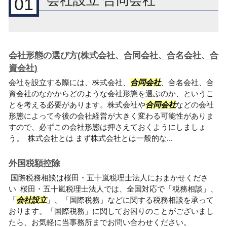
会社設立 合同会社
01
会社形態の選び方(株式会社、合同会社、合名会社、合
資会社)
会社を設立する際には、株式会社、
合同会社
、合名会社、合
資会社のなかからどのような会社形態を選ぶのか、というこ
とを考える必要があります。株式会社や
合同会社
などの会社
形態によって今後の会社経営が大きく変わる可能性がありま
すので、必ずこの会社形態は押さえておくようにしましょ
う。 株式会社とは まず株式会社とは一般的な...
外国税額控除
国際税務相談は桜田・五十嵐税理士法人におまかせくださ
い 桜田・五十嵐税理士法人では、全国対応で「税務相談」、
「
会社設立
」、「国際税務」などに関する税務相談を承って
おります。「国際税務」に関してお困りのことがございまし
たら、お気軽に当事務所までお問い合わせください。