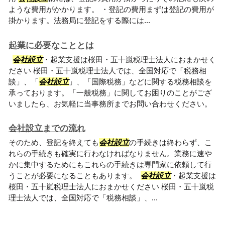
ような費用がかかります。 ・登記の費用まずは登記の費用が
掛かります。法務局に登記をする際には...
起業に必要なこととは
会社設立
・起業支援は桜田・五十嵐税理士法人におまかせく
ださい 桜田・五十嵐税理士法人では、全国対応で「税務相
談」、「
会社設立
」、「国際税務」などに関する税務相談を
承っております。「一般税務」に関してお困りのことがござ
いましたら、お気軽に当事務所までお問い合わせください。
会社設立までの流れ
そのため、登記を終えても
会社設立
の手続きは終わらず、こ
れらの手続きも確実に行わなければなりません。業務に速や
かに集中するためにもこれらの手続きは専門家に依頼して行
うことが必要になることもあります。
会社設立
・起業支援は
桜田・五十嵐税理士法人におまかせください 桜田・五十嵐税
理士法人では、全国対応で「税務相談」、...