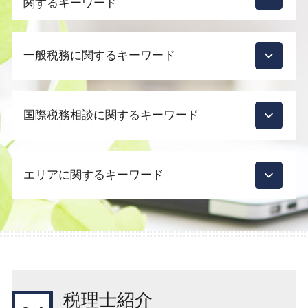
関するキーワード
起業支援 税理士
一般税務に関するキーワード
会社設立 合名会社
法人化 タイミング
決算月 決め方
税理士 顧問契約 変更
起業支援 助成金
国際税務相談に関するキーワード
節税対策 法人化
会社設立 合同会社
決算 赤字
会社設立 手続き
税務調査 依頼
国際税務 問題点
会社設立 助成金
節税対策 法人設立
エリアに関するキーワード
外国子会社合算税制 個人
会社設立 メリット 税理士
会計 税務顧問
国際税務
会社設立 必要書類
税務調査 確率
相続税 海外
役員報酬 決め方
目黒区 国際税務 税制
節税 相談
外国子会社合算税制とは
起業支援
渋谷区 相続対策
節税対策 法人 中小企業
租税条約 申請 英語
起業支援 スタートアップ
新宿区 国際税務 税制
税務調査 時期 個人
外国税額控除 わかりやすく
合同会社 設立
渋谷区 国際税務 税制
相続 土地 評価
国際税務 準備
会社設立 相談先
目黒区 国際税務相談
相続税 税務調査 何年分
税理士紹介
みなし 外国 税額 控除
起業支援 補助金
品川区 国際税務 税制
相続対策