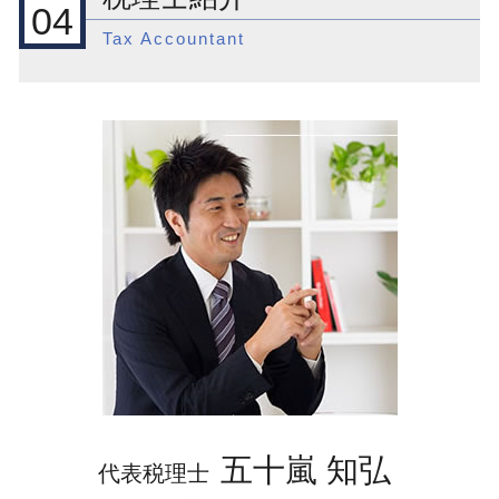
新宿区 一般税務
節税 相談 どこに
04
租税条約 申請 英語
資本金 1000万
目黒区 税務調査
節税対策 法人 投資
Tax Accountant
国際税務 節税
起業 補助金
品川区 会社設立
相続 土地 評価
輸出免税 必要書類
会社設立 合同会社 株式会社
新宿区 国際税務 税制
税務調査 税理士
国際税務 相談
起業支援
目黒区 節税対策
会計 税務顧問
外国 税額 控除 ふるさと 納税
目黒区 顧問税理士
税理士 相続税 相談
国際税務 税制
目黒区 一般税務
税務調査 法人
外国 税額 控除 制度
品川区 国際税務 事前準備
節税対策 法人化
外国子会社合算税制 租税負担割合 税額控
品川区 一般税務
除
渋谷区 国際税務 事前準備
国際税務 移転価格税制
新宿区 起業支援
海外 送金 贈与税
目黒区 起業支援
国際税務 租税条約
渋谷区 顧問税理士
渋谷区 会社設立後 支援
品川区 国際税務 税制
五十嵐 知弘
代表税理士