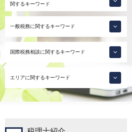
関するキーワード
会社設立 メリット 税理士
一般税務に関するキーワード
会社設立 合資会社
起業支援 スタートアップ
会社設立 メリット
相続税 税務調査 何年分
起業支援 種類
国際税務相談に関するキーワード
税務顧問 税理士
会社設立 どこで
税理士 変更
会社設立 合同会社
税務調査 いつ来る 個人
外国子会社合算税制 外国税額控除
青色申告承認申請書 法人
税務会計
エリアに関するキーワード
外国子会社合算税制 適用対象金額
個人事業主 法人化
税務調査 分類
外国子会社合算税制 移転価格税制
起業支援 補助金
税理士 顧問契約 メリット
国際税務 税理士
法人化 タイミング
新宿区 国際税務相談
節税対策 法人 中小企業
外国子会社合算税制 改正
起業支援 助成金
渋谷区 国際税務相談
税務調査 時期 個人
国際税務 メリット
起業支援 サポート
目黒区 会社設立後 支援
節税対策
国際税務
会社設立 相談
新宿区 会社設立前 流れ
顧問税理士
国際税務 組織再編
決算月 決め方
品川区 会社設立後 支援
税務調査 いつ 個人
税理士紹介
外国子会社合算税制 計算方法
会社設立 届出