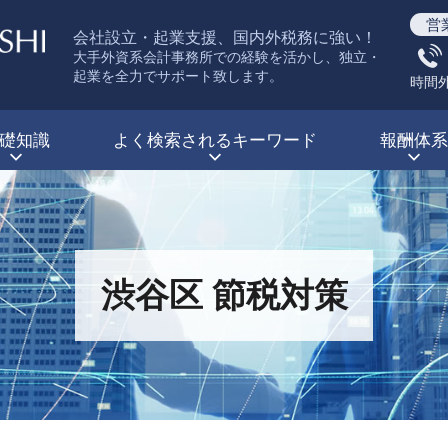
営
会社設立・起業支援、国内外税務に強い！
大手外資系会計事務所での経験を活かし、独立・
起業を全力でサポート致します。
時間
礎知識
よく検索されるキーワード
報酬体系
渋谷区 節税対策