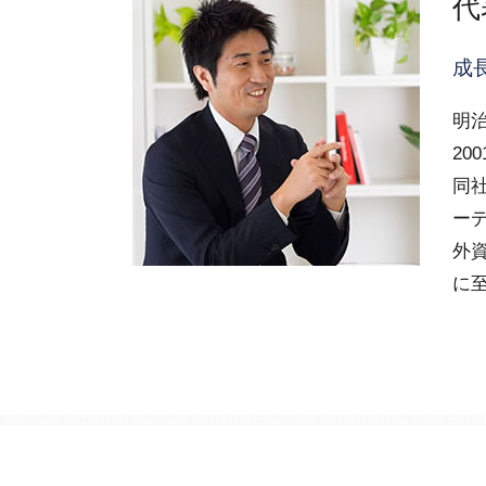
代
会社設立 運転資金
渋谷区 顧問税理士
起業支援 補助金
渋谷区 会社設立
成長
品川区 会社設立前 流れ
目黒区 会社設立
明
渋谷区 国際税務 税制
20
同
ー
外
に