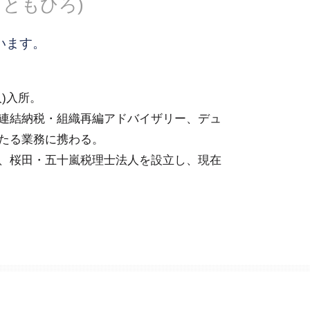
 ともひろ)
外国子会社合算税制 移転価格税制
外国子会社合算税制 租税特別措置
法
ています。
人)入所。
連結納税・組織再編アドバイザリー、デュ
たる業務に携わる。
、桜田・五十嵐税理士法人を設立し、現在