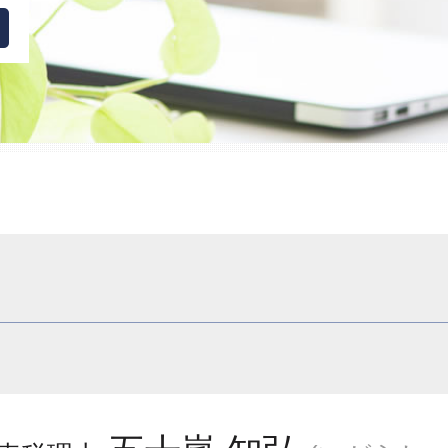
法人税 赤字の場合
税務調査 時期 個人
節税対策 法人税
節税対策 法人 保険
税務会計
節税対策 法人設立
税理士 顧問契約 変更
相続 登録免許税
節税 相談 どこに
相続税 税務調査 何年分
税務調査 分類
税務調査 税理士
相続 登記
税理士 相続税 相談
顧問契約 税理士
節税対策 法人 車
顧問税理士
税務調査 いつ 個人