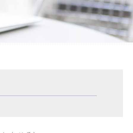
国際税務 相談 個人
国際税務 アメリカ
国際税務 移転価格税制
租税条約 還付請求
使用料 租税条約 英語
租税条約 届出 英語
外国子会社合算税制
国際税務 アドバイス
外国子会社合算税制 外税控除
外国子会社合算税制 計算方法
国際税務 事前準備
国際税務 相続税
国際税務 組織再編
外国 税額 控除 制度
国際税務
相続税 海外
外国 税額 控除 法人 税
外国 税額 控除 ふるさと 納税