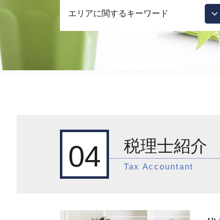
会社設立 合同会社 株式会社
エリアに関するキーワード
会社設立 メリット
起業支援 税理士
起業支援 助成金
目黒区 国際税務 事前準備
起業支援 必要性
新宿区 一般税務
会社設立後 やること
渋谷区 相続対策
会社設立 助成金
品川区 顧問税理士
会社設立 合同会社
渋谷区 節税対策
起業支援 市場
目黒区 税務調査
会社設立 必要なもの
新宿区 節税対策
会社設立 メリット 節税
目黒区 顧問税理士
会社設立
税理士紹介
新宿区 国際税務 事前準備
04
起業支援
新宿区 国際税務相談
起業支援 資金
Tax Accountant
新宿区 国際税務 税制
会社設立 合資会社
新宿区 会社設立前 流れ
会社設立 依頼
品川区 国際税務相談
融資 事業計画書
目黒区 節税対策
会社設立 税理士 費用
品川区 国際税務 税制