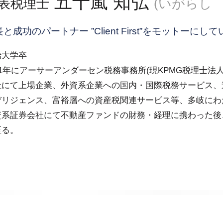
五十嵐 知弘
表税理士
(いがらし
税務調査 税理士 立会
法人税 申告期限
と成功のパートナー ”Client First”をモットーにし
治大学卒
01年にアーサーアンダーセン税務事務所(現KPMG税理士法
社にて上場企業、外資系企業への国内・国際税務サービス、
デリジェンス、富裕層への資産税関連サービス等、多岐にわ
資系証券会社にて不動産ファンドの財務・経理に携わった後
至る。