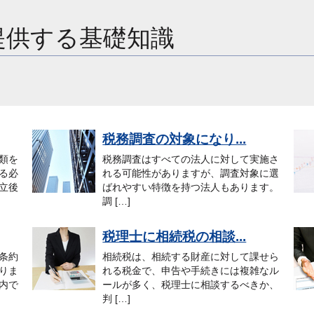
提供する基礎知識
税務調査の対象になり...
類を
税務調査はすべての法人に対して実施さ
る必
れる可能性がありますが、調査対象に選
立後
ばれやすい特徴を持つ法人もあります。
調 […]
税理士に相続税の相談...
条約
相続税は、相続する財産に対して課せら
りま
れる税金で、申告や手続きには複雑なル
内で
ールが多く、税理士に相談するべきか、
判 […]