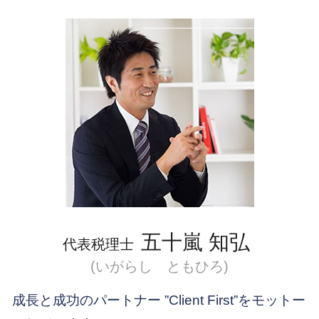
外国税額控除 わかりやすく
法人化 タイミング
品川区 一般税務
税務調査 法人
外国 税額 控除 制度
新宿区 会社設立前 流れ
税務調査 いつ 個人
国際税務 租税条約
新宿区 起業支援
相続 土地
海外 送金 贈与税
新宿区 会社設立後 支援
相続 土地 評価
国際税務 節税
目黒区 会社設立
国際税務 税理士
目黒区 国際税務相談
外国子会社合算税制 租税負担割合 計算方
品川区 節税対策
法
目黒区 会社設立後 支援
租税条約 申請 英語
新宿区 節税対策
目黒区 会社設立前 流れ
渋谷区 会社設立後 支援
五十嵐 知弘
代表税理士
(いがらし ともひろ)
成長と成功のパートナー ”Client First”をモットー