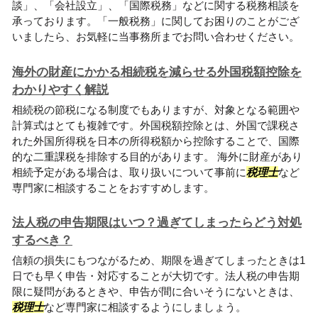
談」、「会社設立」、「国際税務」などに関する税務相談を
承っております。「一般税務」に関してお困りのことがござ
いましたら、お気軽に当事務所までお問い合わせください。
海外の財産にかかる相続税を減らせる外国税額控除を
わかりやすく解説
相続税の節税になる制度でもありますが、対象となる範囲や
計算式はとても複雑です。外国税額控除とは、外国で課税さ
れた外国所得税を日本の所得税額から控除することで、国際
的な二重課税を排除する目的があります。 海外に財産があり
相続予定がある場合は、取り扱いについて事前に
税理士
など
専門家に相談することをおすすめします。
法人税の申告期限はいつ？過ぎてしまったらどう対処
するべき？
信頼の損失にもつながるため、期限を過ぎてしまったときは1
日でも早く申告・対応することが大切です。法人税の申告期
限に疑問があるときや、申告が間に合いそうにないときは、
税理士
など専門家に相談するようにしましょう。