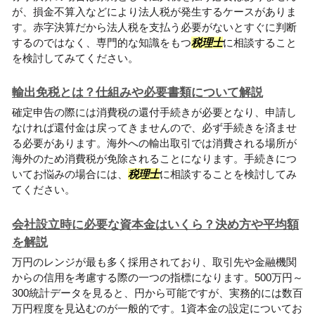
が、損金不算入などにより法人税が発生するケースがありま
す。赤字決算だから法人税を支払う必要がないとすぐに判断
するのではなく、専門的な知識をもつ
税理士
に相談すること
を検討してみてください。
輸出免税とは？仕組みや必要書類について解説
確定申告の際には消費税の還付手続きが必要となり、申請し
なければ還付金は戻ってきませんので、必ず手続きを済ませ
る必要があります。海外への輸出取引では消費される場所が
海外のため消費税が免除されることになります。手続きにつ
いてお悩みの場合には、
税理士
に相談することを検討してみ
てください。
会社設立時に必要な資本金はいくら？決め方や平均額
を解説
万円のレンジが最も多く採用されており、取引先や金融機関
からの信用を考慮する際の一つの指標になります。500万円～
300統計データを見ると、円から可能ですが、実務的には数百
万円程度を見込むのが一般的です。1資本金の設定についてお