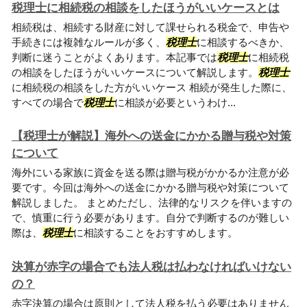
税理士に相続税の相談をしたほうがいいケースとは
相続税は、相続する財産に対して課せられる税金で、申告や
手続きには複雑なルールが多く、
税理士
に相談するべきか、
判断に迷うことがよくあります。本記事では
税理士
に相続税
の相談をしたほうがいいケースについて解説します。
税理士
に相続税の相談をした方がいいケース 相続が発生した際に、
すべての場合で
税理士
に相談が必要というわけ...
【税理士が解説】海外への送金にかかる贈与税や対策
について
​​海外にいる家族に資金を送る際は贈与税がかかるか注意が必
要です。今回は海外への送金にかかる贈与税や対策について
解説しました。 まとめただし、法律的なリスクを伴いますの
で、慎重に行う必要があります。自分で判断するのが難しい
際は、
税理士
に相談することをおすすめします。
決算が赤字の場合でも法人税は払わなければいけない
の？
赤字決算の場合は原則として法人税を払う必要はありません