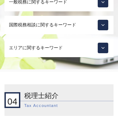
一般税務に関するキーワード
会社設立 支援
青色申告承認申請書 法人
会社設立 合同会社 費用
節税対策 法人 車
法人成り タイミング
国際税務相談に関するキーワード
税務調査
起業支援 補助金
節税対策 法人税
起業支援 市場
税理士 顧問契約 メリット
国際税務 相続税
起業支援 ビジネスモデル
顧問契約 税理士
エリアに関するキーワード
外国子会社合算税制 移転価格税制
会社設立 合同会社
相続 税理士 費用
外国 税額 控除 ふるさと 納税
会社設立 合資会社
税務調査 いくらから
外国子会社合算税制 計算方法
会社設立 資本金
目黒区 起業支援
税理士 顧問契約 変更
国際税務 外国税額控除
会社設立 流れ
渋谷区 国際税務 事前準備
税務調査 時期 法人
国際税務 準備
起業支援 スタートアップ
品川区 相続対策
相続 誰に相談
国際税務 アドバイス
決算月 決め方
新宿区 国際税務相談
相続対策
外国 株式 控除
会社設立 費用
新宿区 一般税務
税務調査 確率
税理士紹介
国際税務 租税回避
会社設立 メリット 税務
渋谷区 相続対策
相続 税金対策
04
国際税務 相談
会社設立 メリット 税理士
渋谷区 一般税務
税務調査 税理士 立会
Tax Accountant
外国税額控除とは
会社設立 どこで
渋谷区 起業支援
税務調査 時期
外国子会社合算税制 改正
起業支援
渋谷区 国際税務 税制
税務調査 分類