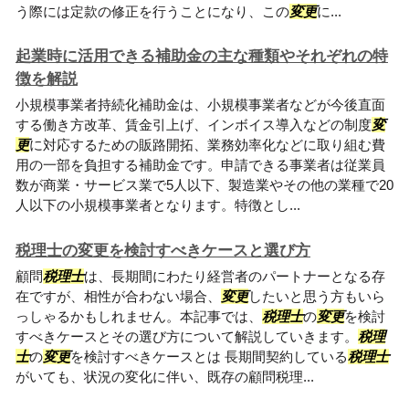
う際には定款の修正を行うことになり、この
変更
に...
起業時に活用できる補助金の主な種類やそれぞれの特
徴を解説
小規模事業者持続化補助金は、小規模事業者などが今後直面
する働き方改革、賃金引上げ、インボイス導入などの制度
変
更
に対応するための販路開拓、業務効率化などに取り組む費
用の一部を負担する補助金です。申請できる事業者は従業員
数が商業・サービス業で5人以下、製造業やその他の業種で20
人以下の小規模事業者となります。特徴とし...
税理士の変更を検討すべきケースと選び方
顧問
税理士
は、長期間にわたり経営者のパートナーとなる存
在ですが、相性が合わない場合、
変更
したいと思う方もいら
っしゃるかもしれません。本記事では、
税理士
の
変更
を検討
すべきケースとその選び方について解説していきます。
税理
士
の
変更
を検討すべきケースとは 長期間契約している
税理士
がいても、状況の変化に伴い、既存の顧問税理...