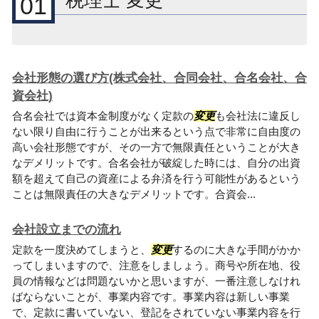
税理士 変更
01
会社形態の選び方(株式会社、合同会社、合名会社、合
資会社)
合名会社では資本金制度がなく定款の
変更
も会社法に違反し
ない限り自由に行うことが出来るという点で非常に自由度の
高い会社形態ですが、その一方で無限責任ということが大き
なデメリットです。合名会社が破綻した時には、自分の出資
額を超えて自己の資産による弁済を行う可能性があるという
ことは無限責任の大きなデメリットです。合資会...
会社設立までの流れ
定款を一度決めてしまうと、
変更
するのに大きな手間がかか
ってしまいますので、注意をしましょう。商号や所在地、役
員の情報などは問題ないかと思いますが、一番注意しなけれ
ばならないことが、事業内容です。事業内容は新しい事業
で、定款に書いていない、登記をされていない事業内容を行