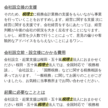
会社設立後の支援
そのため、
税理士
に税務会計業務の支援をもらいながら事業
を行っていくことをおすすめします。経営に関する支援 次に
経営に関する支援です。会社経営をするにあたっては、経営
判断が今後の会社の状況を大きく左右することになります。
しかし、経営を少人数で行うことによって、意見の偏りや客
観的なアドバイスをもらえないことによるワン...
会社設立前・設立後にかかる費用
会社設立・起業支援は桜田・五十嵐
税理士
法人におまかせく
ださい 桜田・五十嵐
税理士
法人では、全国対応で「税務相
談」、「会社設立」、「国際税務」などに関する税務相談を
承っております。「一般税務」に関してお困りのことがござ
いましたら、お気軽に当事務所までお問い合わせください。
起業に必要なこととは
会社設立・起業支援は桜田・五十嵐
税理士
法人におまかせく
ださい 桜田・五十嵐
税理士
法人では、全国対応で「税務相