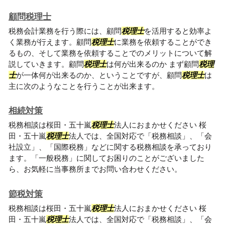
顧問税理士
税務会計業務を行う際には、顧問
税理士
を活用すると効率よ
く業務が行えます。顧問
税理士
に業務を依頼することができ
るもの、そして業務を依頼することでのメリットについて解
説していきます。顧問
税理士
は何が出来るのか まず顧問
税理
士
が一体何が出来るのか、ということですが、顧問
税理士
は
主に次のようなことを行うことが出来ます。
相続対策
税務相談は桜田・五十嵐
税理士
法人におまかせください 桜
田・五十嵐
税理士
法人では、全国対応で「税務相談」、「会
社設立」、「国際税務」などに関する税務相談を承っており
ます。「一般税務」に関してお困りのことがございました
ら、お気軽に当事務所までお問い合わせください。
節税対策
税務相談は桜田・五十嵐
税理士
法人におまかせください 桜
田・五十嵐
税理士
法人では、全国対応で「税務相談」、「会