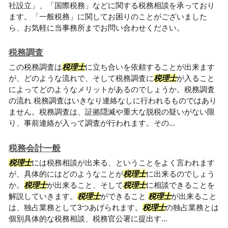
社設立」、「国際税務」などに関する税務相談を承っており
ます。「一般税務」に関してお困りのことがございました
ら、お気軽に当事務所までお問い合わせください。
税務調査
この税務調査は
税理士
に立ち合いを依頼することが出来ます
が、どのような流れで、そして税務調査に
税理士
が入ること
によってどのようなメリットがあるのでしょうか。税務調査
の流れ 税務調査はいきなり連絡なしに行われるものではあり
ません。税務調査は、証拠隠滅や重大な脱税の疑いがない限
り、事前連絡が入って調査が行われます。その...
税務会計一般
税理士
には税務相談が出来る、ということをよく言われます
が、具体的にはどのようなことが
税理士
に出来るのでしょう
か。
税理士
が出来ること、そして
税理士
に相談できることを
解説していきます。
税理士
ができること
税理士
が出来ること
は、独占業務として3つあげられます。
税理士
の独占業務とは
個別具体的な税務相談、税務官公署に提出す...