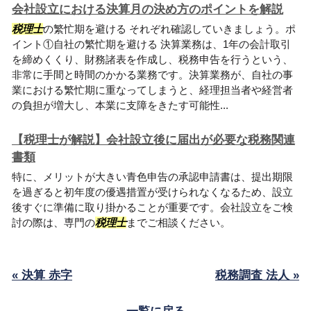
会社設立における決算月の決め方のポイントを解説
税理士
の繁忙期を避ける それぞれ確認していきましょう。ポ
イント①自社の繁忙期を避ける 決算業務は、1年の会計取引
を締めくくり、財務諸表を作成し、税務申告を行うという、
非常に手間と時間のかかる業務です。決算業務が、自社の事
業における繁忙期に重なってしまうと、経理担当者や経営者
の負担が増大し、本業に支障をきたす可能性...
【税理士が解説】会社設立後に届出が必要な税務関連
書類
特に、メリットが大きい青色申告の承認申請書は、提出期限
を過ぎると初年度の優遇措置が受けられなくなるため、設立
後すぐに準備に取り掛かることが重要です。会社設立をご検
討の際は、専門の
税理士
までご相談ください。
« 決算 赤字
税務調査 法人 »