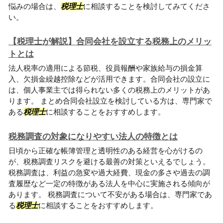
悩みの場合は、
税理士
に相談することを検討してみてくださ
い。
【税理士が解説】合同会社を設立する税務上のメリッ
トとは
法人税率の適用による節税、役員報酬や家族給与の損金算
入、欠損金繰越控除などが活用できます。合同会社の設立に
は、個人事業主では得られない多くの税務上のメリットがあ
ります。 まとめ合同会社設立を検討している方は、専門家で
ある
税理士
に相談することをおすすめします。
税務調査の対象になりやすい法人の特徴とは
日頃から正確な帳簿管理と透明性のある経営を心がけるの
が、税務調査リスクを避ける最善の対策といえるでしょう。
税務調査は、利益の急変や過大経費、現金の多さや過去の調
査履歴など一定の特徴がある法人を中心に実施される傾向が
あります。 税務調査について不安がある場合は、専門家であ
る
税理士
に相談することをおすすめします。