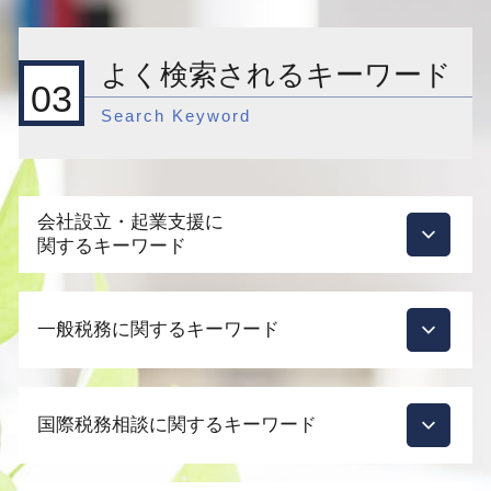
よく検索されるキーワード
03
Search Keyword
会社設立・起業支援に
関するキーワード
合同会社 設立
一般税務に関するキーワード
会社設立 必要書類
会社設立 どこで
個人事業主 法人化
節税対策 法人 投資
会社設立
国際税務相談に関するキーワード
税理士 変更
会社設立 メリット 税務
節税対策 法人 保険
会社設立後 費用
税務調査 時期 個人