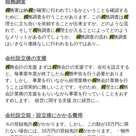
税務調査
税
務署は納
税
が確実に行われているかということを確認する
ために、
税
務調査を行うことがあります。この
税
務調査は
税
理士に立ち合いを依頼することが出来ますが、どのような流
れで、そして
税
務調査に
税
理士が入ることによってどのよう
なメリットがあるのでしょうか。
税
務調査の流れ
税
務調査
はいきなり連絡なしに行われるものではあり...
会社設立後の支援
税
務会計の支援 まずは
税
務会計の支援です。会社を設立する
と、毎事業年度が終了したら
税
務申告を行う必要がありま
す。しかし、事業を行いながら経理業務や
税
務会計業務を行
うことは現実的に難しいことです。そのため、
税
理士に
税
務
会計業務の支援をもらいながら事業を行っていくことをおす
すめします。 経営に関する支援 次に経営に...
会社設立前・設立後にかかる費用
％の登録免許
税
がかかります。しかし、この額が15万円に満
たない場合には、15万円の登録免許
税
がかかります。 ・物件