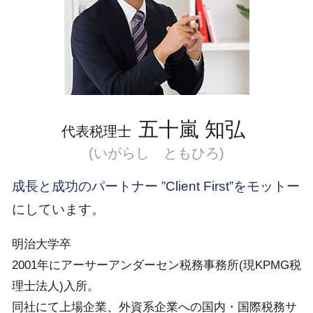
外国子会社合算税制 改正
新宿区 国際税務 税制
外国子会社合算税制
品川区 国際税務 事前準備
外国税額控除 わかりやすく
目黒区 税務調査
新宿区 国際税務 事前準備
目黒区 顧問税理士
五十嵐 知弘
代表税理士
(いがらし ともひろ)
成長と成功のパートナー ”Client First”をモットー
にしています。
明治大学卒
2001年にアーサーアンダーセン税務事務所(現KPMG税
理士法人)入所。
同社にて上場企業、外資系企業への国内・国際税務サ