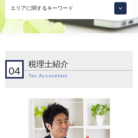
国際税務 相談 個人
会社設立 資本金
節税対策 法人化
エリアに関するキーワード
輸出免税 必要書類
会社設立 合同会社
税務調査 いつ来る 個人
外国子会社合算税制 租税特別措置法
自宅 事務所 経費
法人税 申告期限
国際税務 税理士
起業支援 ビジネスモデル
目黒区 一般税務
節税対策 法人 不動産
外国子会社 配当 益金不算入
法人成り タイミング
渋谷区 国際税務 事前準備
税務調査 法人
国際税務 相続税
会社設立 支援
品川区 顧問税理士
節税対策 法人 車
外国子会社合算税制 租税負担割合
起業支援 助成金
品川区 会社設立前 流れ
相続 土地
国際税務 アメリカ
会社設立 必要なもの
目黒区 会社設立
税務調査 依頼
税理士紹介
外国子会社合算税制 租税負担割合 税額控
起業支援 スタートアップ
目黒区 国際税務相談
相続 土地 評価
04
除
会社設立 合同会社 費用
目黒区 会社設立前 流れ
相続 誰に相談
Tax Accountant
国際税務 租税条約
資本金 1000万
渋谷区 会社設立前 流れ
節税対策 法人税
みなし 外国 税額 控除
会社設立 流れ
品川区 国際税務相談
顧問契約 税理士
外国税額控除
法人化 タイミング
新宿区 起業支援
税理士 顧問契約 変更
外国税額控除とは
目黒区 相続対策
税務調査 いくらから
国際税務 組織再編
目黒区 国際税務 税制
税理士 顧問契約 メリット
外国子会社合算税制 外税控除
渋谷区 税務調査
顧問税理士
外国子会社合算税制とは
渋谷区 国際税務相談
国際税務 相談
目黒区 国際税務 事前準備