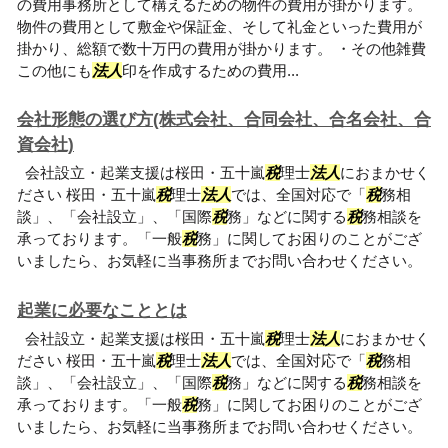
の費用事務所として構えるための物件の費用が掛かります。
物件の費用として敷金や保証金、そして礼金といった費用が
掛かり、総額で数十万円の費用が掛かります。 ・その他雑費
この他にも
法人
印を作成するための費用...
会社形態の選び方(株式会社、合同会社、合名会社、合
資会社)
会社設立・起業支援は桜田・五十嵐
税
理士
法人
におまかせく
ださい 桜田・五十嵐
税
理士
法人
では、全国対応で「
税
務相
談」、「会社設立」、「国際
税
務」などに関する
税
務相談を
承っております。「一般
税
務」に関してお困りのことがござ
いましたら、お気軽に当事務所までお問い合わせください。
起業に必要なこととは
会社設立・起業支援は桜田・五十嵐
税
理士
法人
におまかせく
ださい 桜田・五十嵐
税
理士
法人
では、全国対応で「
税
務相
談」、「会社設立」、「国際
税
務」などに関する
税
務相談を
承っております。「一般
税
務」に関してお困りのことがござ
いましたら、お気軽に当事務所までお問い合わせください。