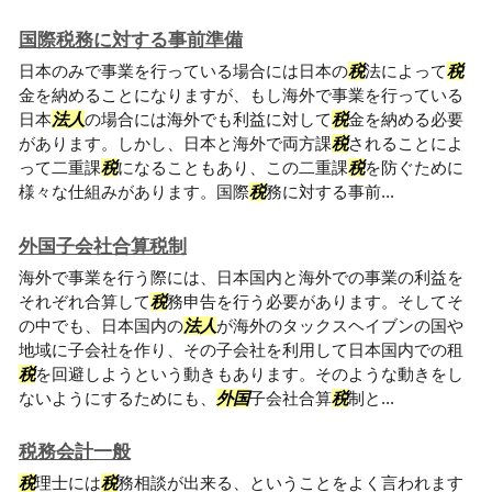
国際税務に対する事前準備
日本のみで事業を行っている場合には日本の
税
法によって
税
金を納めることになりますが、もし海外で事業を行っている
日本
法人
の場合には海外でも利益に対して
税
金を納める必要
があります。しかし、日本と海外で両方課
税
されることによ
って二重課
税
になることもあり、この二重課
税
を防ぐために
様々な仕組みがあります。国際
税
務に対する事前...
外国子会社合算税制
海外で事業を行う際には、日本国内と海外での事業の利益を
それぞれ合算して
税
務申告を行う必要があります。そしてそ
の中でも、日本国内の
法人
が海外のタックスヘイブンの国や
地域に子会社を作り、その子会社を利用して日本国内での租
税
を回避しようという動きもあります。そのような動きをし
ないようにするためにも、
外国
子会社合算
税
制と...
税務会計一般
税
理士には
税
務相談が出来る、ということをよく言われます