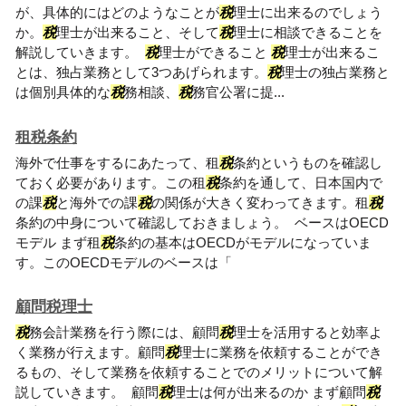
が、具体的にはどのようなことが
税
理士に出来るのでしょう
か。
税
理士が出来ること、そして
税
理士に相談できることを
解説していきます。
税
理士ができること
税
理士が出来るこ
とは、独占業務として3つあげられます。
税
理士の独占業務と
は個別具体的な
税
務相談、
税
務官公署に提...
租税条約
海外で仕事をするにあたって、租
税
条約というものを確認し
ておく必要があります。この租
税
条約を通して、日本国内で
の課
税
と海外での課
税
の関係が大きく変わってきます。租
税
条約の中身について確認しておきましょう。 ベースはOECD
モデル まず租
税
条約の基本はOECDがモデルになっていま
す。このOECDモデルのベースは「
顧問税理士
税
務会計業務を行う際には、顧問
税
理士を活用すると効率よ
く業務が行えます。顧問
税
理士に業務を依頼することができ
るもの、そして業務を依頼することでのメリットについて解
説していきます。 顧問
税
理士は何が出来るのか まず顧問
税