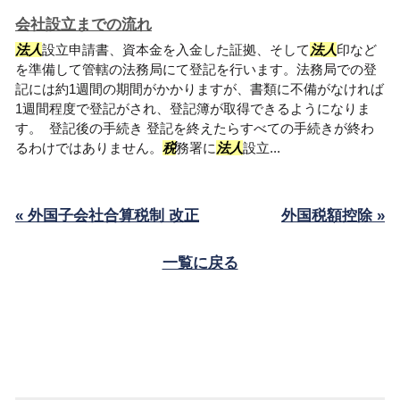
会社設立までの流れ
法人
設立申請書、資本金を入金した証拠、そして
法人
印など
を準備して管轄の法務局にて登記を行います。法務局での登
記には約1週間の期間がかかりますが、書類に不備がなければ
1週間程度で登記がされ、登記簿が取得できるようになりま
す。 登記後の手続き 登記を終えたらすべての手続きが終わ
るわけではありません。
税
務署に
法人
設立...
« 外国子会社合算税制 改正
外国税額控除 »
一覧に戻る