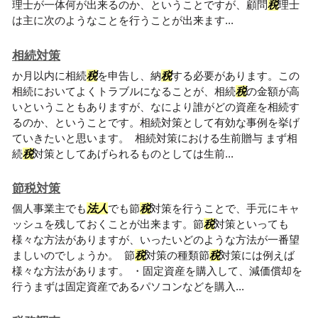
理士が一体何が出来るのか、ということですが、顧問
税
理士
は主に次のようなことを行うことが出来ます...
相続対策
か月以内に相続
税
を申告し、納
税
する必要があります。この
相続においてよくトラブルになることが、相続
税
の金額が高
いということもありますが、なにより誰がどの資産を相続す
るのか、ということです。相続対策として有効な事例を挙げ
ていきたいと思います。 相続対策における生前贈与 まず相
続
税
対策としてあげられるものとしては生前...
節税対策
個人事業主でも
法人
でも節
税
対策を行うことで、手元にキャ
ッシュを残しておくことが出来ます。節
税
対策といっても
様々な方法がありますが、いったいどのような方法が一番望
ましいのでしょうか。 節
税
対策の種類節
税
対策には例えば
様々な方法があります。 ・固定資産を購入して、減価償却を
行うまずは固定資産であるパソコンなどを購入...