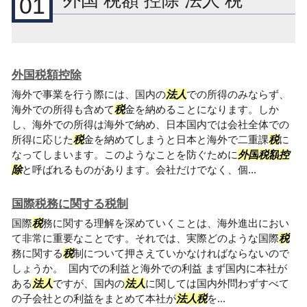
外国 税額 控除 法人 税
01
外国税額控除
海外で事業を行う際には、国内の
法人
での所得のみならず、
海外での所得も含めて
税
金を納めることになります。しか
し、海外での所得は海外で納め、日本国内では会社全体での
所得に応じた
税
金を納めてしまうと日本と海外で二重課
税
に
なってしまいます。このようなことを防ぐために
外国
税
額
控
除
と呼ばれるものがあります。会社だけでなく、個...
国際税務に関する税制
国際
税
務に関する理解を深めていくことは、海外進出におい
て非常に重要なことです。それでは、実際どのような国際
税
務に関する
税
制について押さえていかなければならないので
しょうか。 国内での利益と海外での利益 まず国内に本社が
ある
法人
ですが、国内の
法人
に関しては国内外問わずすべて
の子会社との利益をまとめて本社が
法人
税
を...